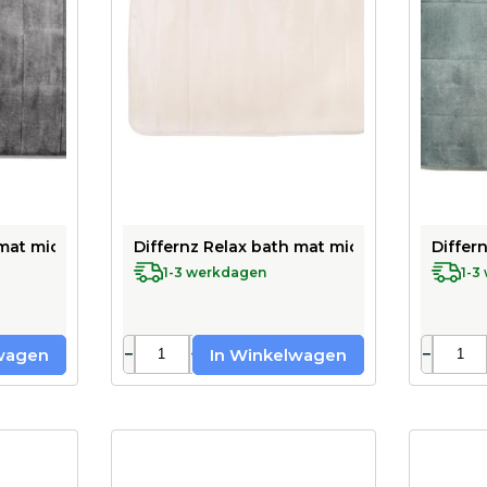
mat microfiber/normal foam - 50 x 80 cm - gray
Differnz Relax bath mat microfiber/normal f
Differ
1-3 werkdagen
1-3
−
+
−
wagen
In Winkelwagen