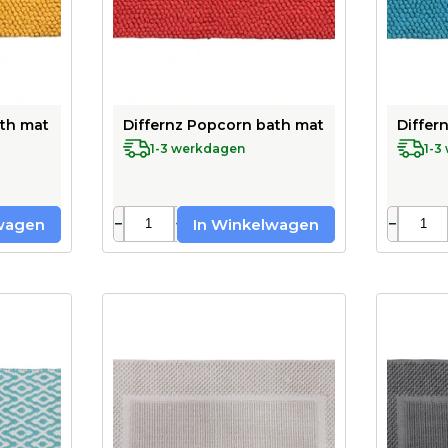
h mat 100% cotton - suitable for underfloor heating - 50 x 
Differnz Popcorn bath mat 100% cotton - sui
Differ
1-3 werkdagen
1-3
−
+
−
wagen
In Winkelwagen