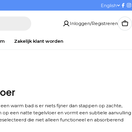
T
English
Fac
I
a
Inloggen/Registreren
Wi
a
om
Zakelijk klant worden
l
loer
en warm bad is er niets fijner dan stappen op zachte,
en op een natte tegelvloer en vormt een subtiele aanvulling
selecteerd die niet alleen functioneel en absorberend