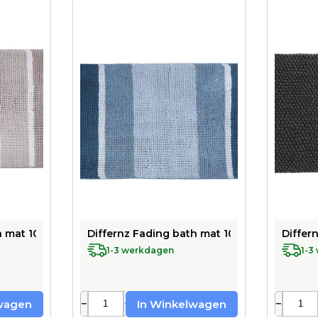
 mat 100% microfiber - suitable for underfloor heating - 60 
Differnz Fading bath mat 100% microfiber - 
Differ
1-3 werkdagen
1-3
−
+
−
wagen
In Winkelwagen