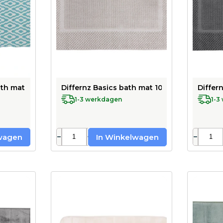
th mat 100% cotton - suitable for underfloor heating - 50 x 
Differnz Basics bath mat 100% cotton - suit
Differ
1-3 werkdagen
1-3
−
+
−
wagen
In Winkelwagen