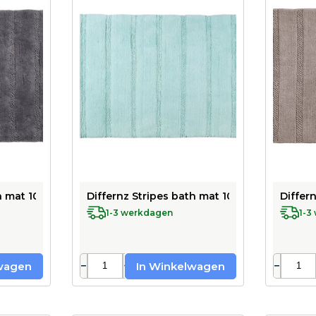
h mat 100% cotton - suitable for underfloor heating - 45 x 75
Differnz Stripes bath mat 100% cotton - suit
Differ
1-3 werkdagen
1-3
−
+
−
wagen
In Winkelwagen