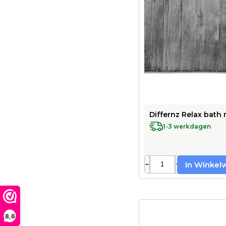
Differnz Relax bath 
1-3 werkdagen
−
+
In Winkel
8,6