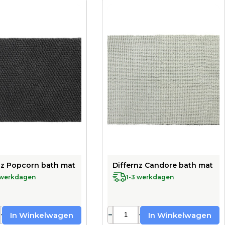
x 90 cm - taupe
suitable for underfloor heating - 60 x 90 cm - blue
nz Popcorn bath mat 100% cotton - suitable for underfloor he
Differnz Candore bath mat 100%
 werkdagen
1-3 werkdagen
+
−
+
In Winkelwagen
In Winkelwagen