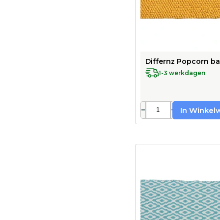
Differnz Popcorn bat
1-3 werkdagen
−
+
In Winkel