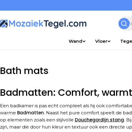
Overslaan
naar
inhoud
Zoek
Wand
Vloer
Tege
Bath mats
Badmatten: Comfort, warmte
Een badkamer is pas echt compleet als hij ook comfortabe
Badmatten
warme
. Naast het pure comfort speelt de badm
Douchegordijn stang
op elementen zoals een stijlvolle
. B
zijn, maar die door hun kleur en textuur ook een directe u