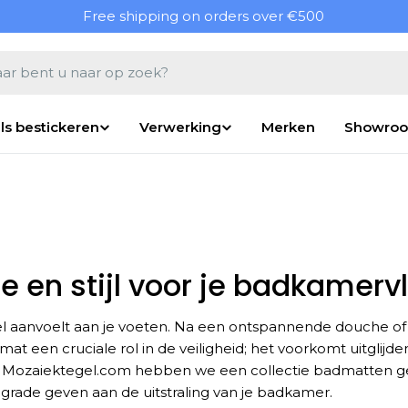
Free shipping on orders over €500
en
ls bestickeren
Verwerking
Merken
Showro
 en stijl voor je badkamerv
l aanvoelt aan je voeten. Na een ontspannende douche of e
at een cruciale rol in de veiligheid; het voorkomt uitglijd
ij Mozaiektegel.com hebben we een collectie badmatten ge
pgrade geven aan de uitstraling van je badkamer.