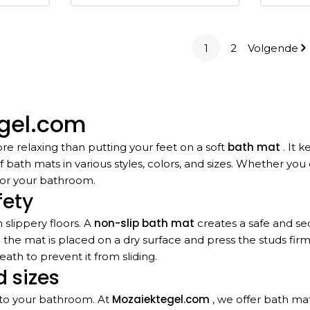
1
2
Volgende
egel.com
bath mat
re relaxing than putting your feet on a soft
. It 
 of bath mats in various styles, colors, and sizes. Whether y
for your bathroom.
fety
non-slip bath mat
slippery floors. A
creates a safe and se
the mat is placed on a dry surface and press the studs firmly
ath to prevent it from sliding.
d sizes
Mozaiektegel.com
on to your bathroom. At
, we offer bath mats