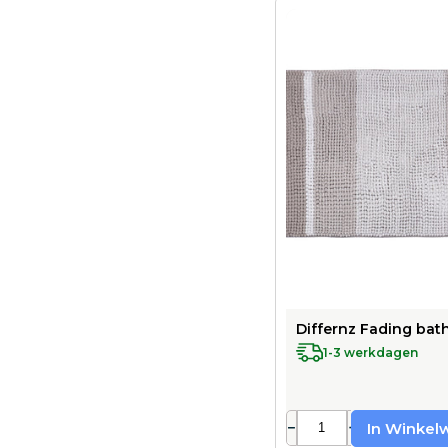
Differnz Fading bath
1-3 werkdagen
−
+
In Winkel